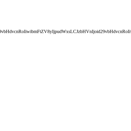
29vbHdvcnRoIiwibmFtZV8yIjpudWxsLCJzbHVnIjoid29vbHdv