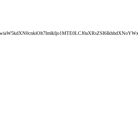
cnRoIiwiaW5kdXN0cnkiOlt7ImlkIjo1MTE0LCJ0aXRsZSI6Ik