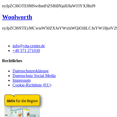
eyJpZCI6OTE0MSwibmFtZSI6IlNjaHJlaWJ3YXJlbiJ9
Woolworth
eyJpZCI6NTEyMCwiaW50ZXJuYWxfaWQiOiIiLCJuYW1lIjoiV
info@vita-center.de
+49 371 271030
Rechtliches
Datenschutzerklärung
Datenschutz Social Media
Impressum
Cookie-Richtlinie (EU)