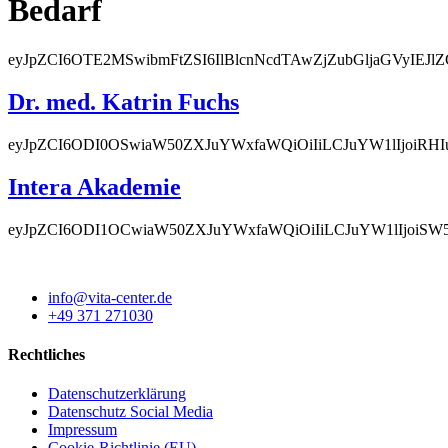
Bedarf
eyJpZCI6OTE2MSwibmFtZSI6IlBlcnNcdTAwZjZubGljaGVyIEJlZ
Dr. med. Katrin Fuchs
eyJpZCI6ODI0OSwiaW50ZXJuYWxfaWQiOiIiLCJuYW1lIjoiRH
Intera Akademie
eyJpZCI6ODI1OCwiaW50ZXJuYWxfaWQiOiIiLCJuYW1lIjoi
info@vita-center.de
+49 371 271030
Rechtliches
Datenschutzerklärung
Datenschutz Social Media
Impressum
Cookie-Richtlinie (EU)