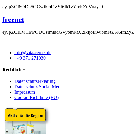
eyJpZCI6ODk5OCwibmFtZSI6Ik1vYmlsZnVuayJ9
freenet
eyJpZCI6MTEwODUsImludGVybmFsX2lkIjoiIiwibmFtZSI6
info@vita-center.de
+49 371 271030
Rechtliches
Datenschutzerklärung
Datenschutz Social Media
Impressum
Cookie-Richtlinie (EU)